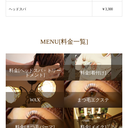
ヘッドスパ
￥3,300
MENU[料金一覧]
料金[ヘッドスパ・トリー
料金[着付け]
トメント]
WAX
まつ毛エクステ
料金[まつ毛パーマ]
料金[メイク]